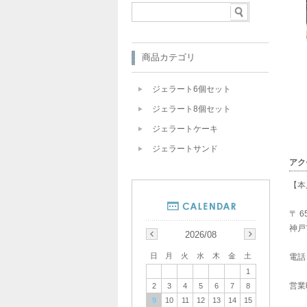
商品カテゴリ
ジェラート6個セット
ジェラート8個セット
ジェラートケーキ
ジェラートサンド
アク
【本
〒 6
神戸
2026/08
日
月
火
水
木
金
土
電話：
1
営業時
2
3
4
5
6
7
8
9
10
11
12
13
14
15