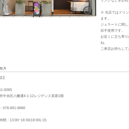
リンクなどをお召
※ 当店ではドリン
ます。
ジェラートに関し
目不使用です。
お近くに立ち寄り
ね。
ご来店お待ちして
セス
店】
51-0085
市中央区八幡通4-1-12レジデンス芙蓉1階
078-891-8880
間：13:00~18:30(18:00L.O)