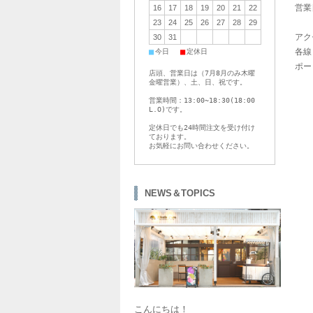
営業
16
17
18
19
20
21
22
23
24
25
26
27
28
29
アク
30
31
■
■
各線
今日
定休日
ポー
店頭、営業日は（7月8月のみ木曜
金曜営業）、土、日、祝です。
営業時間：13:00~18:30(18:00
L.O)です。
定休日でも24時間注文を受け付け
ております。
お気軽にお問い合わせください。
NEWS＆TOPICS
こんにちは！