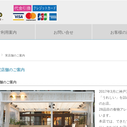
ご利用案内
お問い合せ
お客様の
実店舗のご案内
実店舗のご案内
舗のご案内
2017年3月に
「うれしい」を詰
のお店。
28品目の食物ア
います。
本店では、できた