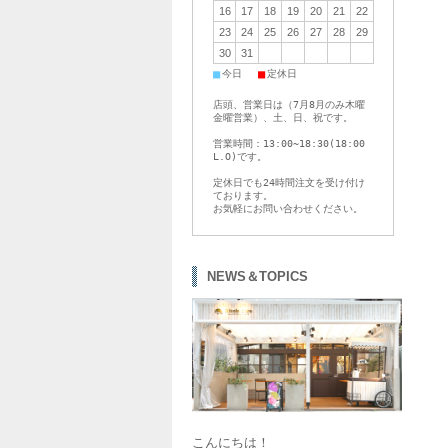
16
17
18
19
20
21
22
23
24
25
26
27
28
29
30
31
■
■
今日
定休日
店頭、営業日は（7月8月のみ木曜
金曜営業）、土、日、祝です。
営業時間：13:00~18:30(18:00
L.O)です。
定休日でも24時間注文を受け付け
ております。
お気軽にお問い合わせください。
NEWS＆TOPICS
こんにちは！