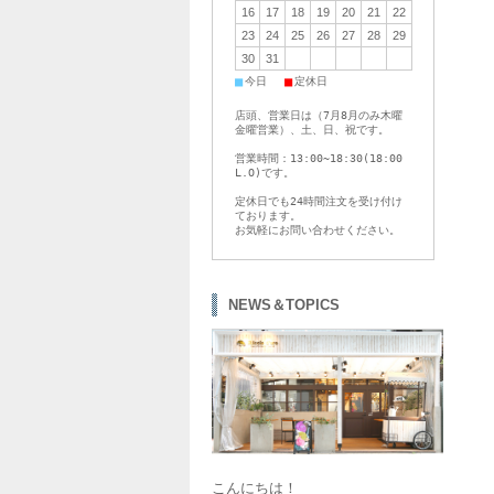
16
17
18
19
20
21
22
23
24
25
26
27
28
29
30
31
■
■
今日
定休日
店頭、営業日は（7月8月のみ木曜
金曜営業）、土、日、祝です。
営業時間：13:00~18:30(18:00
L.O)です。
定休日でも24時間注文を受け付け
ております。
お気軽にお問い合わせください。
NEWS＆TOPICS
こんにちは！