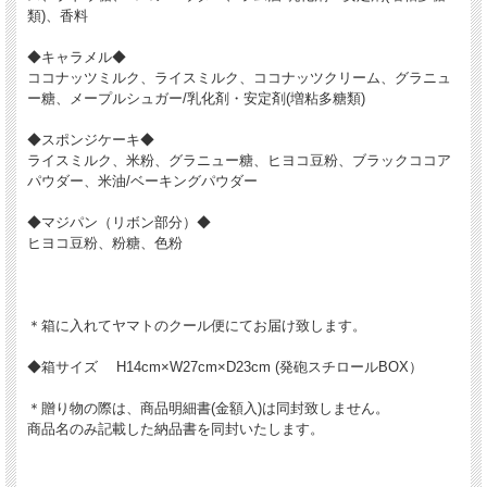
類)、香料
◆キャラメル◆
ココナッツミルク、ライスミルク、ココナッツクリーム、グラニュ
ー糖、メープルシュガー/乳化剤・安定剤(増粘多糖類)
◆スポンジケーキ◆
ライスミルク、米粉、グラニュー糖、ヒヨコ豆粉、ブラックココア
パウダー、米油/ベーキングパウダー
◆マジパン（リボン部分）◆
ヒヨコ豆粉、粉糖、色粉
＊箱に入れてヤマトのクール便にてお届け致します。
◆箱サイズ H14cm×W27cm×D23cm (発砲スチロールBOX）
＊贈り物の際は、商品明細書(金額入)は同封致しません。
商品名のみ記載した納品書を同封いたします。