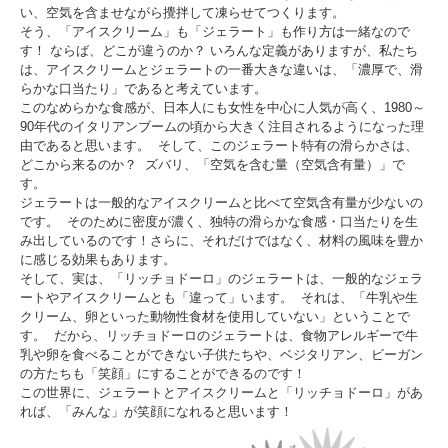
い、空気を含ませながら攪拌して凍らせてつくります。
そう、「アイスクリーム」も「ジェラート」も作り方は一緒なので
す！ ならば、どこが違うのか？ いろんな定義がありますが、私たち
は、アイスクリームとジェラートの一番大きな違いは、「濃厚で、滑
らかな口当たり」であると考えています。
このなめらかな食感が、日本人にも女性を中心に人気が高く、1980～
90年代のイタリアンブームの頃から大きく注目されるようになった理
由であると思います。 そして、このジェラート特有の滑らかさは、
どこから来るのか？ ズバリ、「空気を含む量（空気含有量）」で
す。
ジェラートは一般的なアイスクリームと比べて空気含有量が少ないの
です。 そのために密度が濃く、独特の滑らかな食感・口当たりを生
み出しているのです！さらに、それだけではなく、材料の風味を豊か
に感じる効果もあります。
そして、実は、「リッチョドーロ」のジェラートは、一般的なジェラ
ートやアイスクリームとも「違って」います。 それは、「牛乳や生
クリーム、卵といった動物性食材を使用していない」ということで
す。 だから、リッチョドーロのジェラートは、食物アレルギーで牛
乳や卵を食べることができない子供たちや、ベジタリアン、ビーガン
の方たちも「笑顔」にすることができるのです！
この世界に、ジェラートとアイスクリームと「リッチョドーロ」があ
れば、「みんな」が笑顔になれると思います！