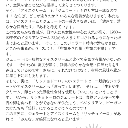
い、空気を含ませながら攪拌して凍らせてつくります。
そう、「アイスクリーム」も「ジェラート」も作り方は一緒なので
す！ ならば、どこが違うのか？ いろんな定義がありますが、私たち
は、アイスクリームとジェラートの一番大きな違いは、「濃厚で、滑
らかな口当たり」であると考えています。
このなめらかな食感が、日本人にも女性を中心に人気が高く、1980～
90年代のイタリアンブームの頃から大きく注目されるようになった理
由であると思います。 そして、このジェラート特有の滑らかさは、
どこから来るのか？ ズバリ、「空気を含む量（空気含有量）」で
す。
ジェラートは一般的なアイスクリームと比べて空気含有量が少ないの
です。 そのために密度が濃く、独特の滑らかな食感・口当たりを生
み出しているのです！さらに、それだけではなく、材料の風味を豊か
に感じる効果もあります。
そして、実は、「リッチョドーロ」のジェラートは、一般的なジェラ
ートやアイスクリームとも「違って」います。 それは、「牛乳や生
クリーム、卵といった動物性食材を使用していない」ということで
す。 だから、リッチョドーロのジェラートは、食物アレルギーで牛
乳や卵を食べることができない子供たちや、ベジタリアン、ビーガン
の方たちも「笑顔」にすることができるのです！
この世界に、ジェラートとアイスクリームと「リッチョドーロ」があ
れば、「みんな」が笑顔になれると思います！